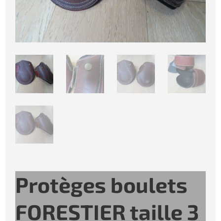
Protèges boulets
FORESTIER taille 3