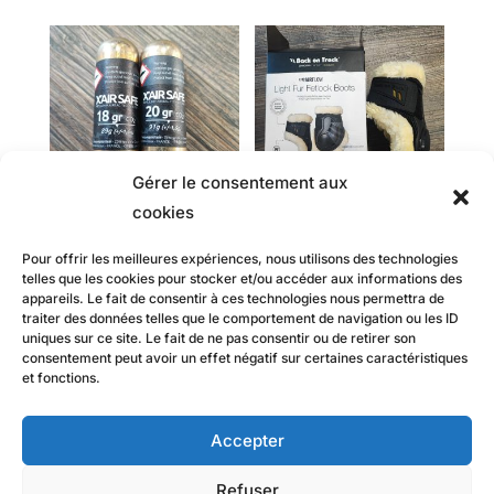
Gérer le consentement aux
cookies
Cartouche X’AIR SAFE
Protège boulets
Airflow BACK ON
Pour offrir les meilleures expériences, nous utilisons des technologies
15,00
€
TRACK
telles que les cookies pour stocker et/ou accéder aux informations des
appareils. Le fait de consentir à ces technologies nous permettra de
15,00
€
traiter des données telles que le comportement de navigation ou les ID
uniques sur ce site. Le fait de ne pas consentir ou de retirer son
consentement peut avoir un effet négatif sur certaines caractéristiques
et fonctions.
Mentions légales
Politique de confidentialité
Accepter
Conditions générales de vente
Refuser
Conditions générales dépôt/vente