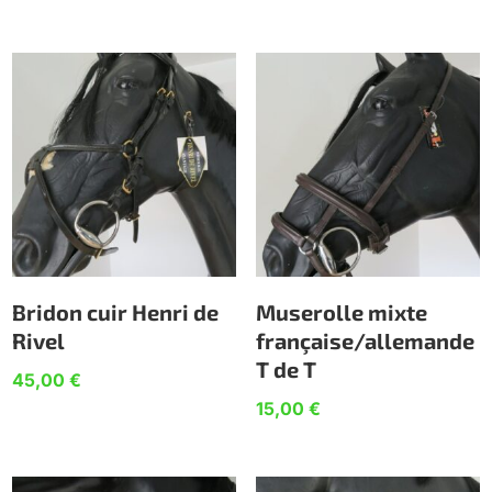
Bridon cuir Henri de
Muserolle mixte
Rivel
française/allemande
T de T
45,00
€
15,00
€