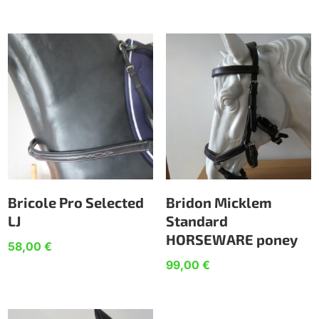
Bricole Pro Selected
Bridon Micklem
LJ
Standard
HORSEWARE poney
58,00
€
99,00
€