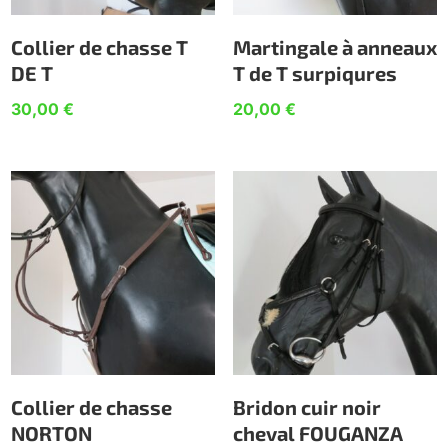
Collier de chasse T
Martingale à anneaux
DE T
T de T surpiqures
30,00
€
20,00
€
Collier de chasse
Bridon cuir noir
NORTON
cheval FOUGANZA